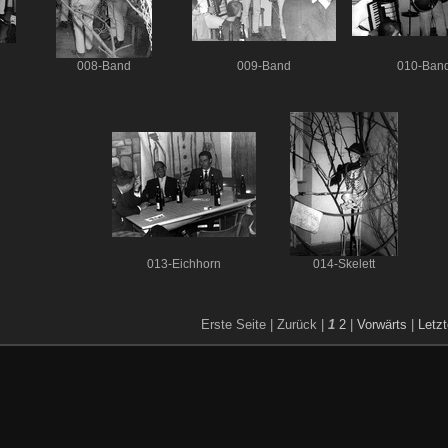
008-Band
009-Band
010-Ban
013-Eichhorn
014-Skelett
Erste Seite |
Zurück |
1
2
|
Vorwärts
|
Letzt