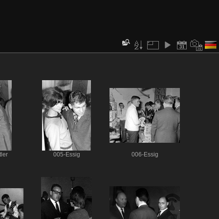
ler
005-Essig
006-Essig