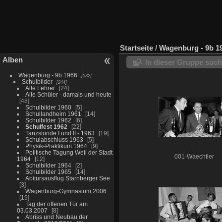
Startseite
/
Wagenburg - 9b 1
Alben
In dieser Gruppe suc
Wagenburg - 9b 1966
532
Schulbilder
244
Alle Lehrer
24
Alle Schüler - damals und heute
48
Schulbilder 1960
5
Schullandheim 1961
14
Schulbilder 1962
6
Schulfest 1962
22
Tanzstunde I und II - 1963
19
Schulabschluss 1963
5
Physik-Praktikum 1964
9
Politische Tagung Weil der Stadt
001-Waechtler
1964
12
Schulbilder 1964
2
Schulbilder 1965
14
Abitursausflug Starnberger See
3
Wagenburg-Gymnasium 2006
19
Tag der offenen Tür am
03.03.2007
8
Abriss und Neubau der