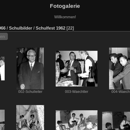
Fotogalerie
Willkommen!
966
/
Schulbilder
/
Schulfest 1962
22
hen
002-Schulleiter
003-Waechtler
004-Waecht