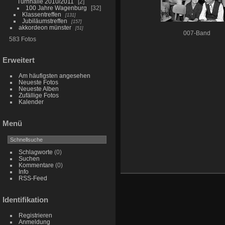
Turnhalle 2010/2011
2
100 Jahre Wagenburg
32
Klassentreffen
131
Jubiläumstreffen
157
akkordeon münster
51
007-Band
583 Fotos
Erweitert
Am häufigsten angesehen
Neueste Fotos
Neueste Alben
Zufällige Fotos
Kalender
Menü
Schlagworte
(0)
Suchen
Kommentare
(0)
Info
RSS-Feed
Identifikation
Registrieren
Anmeldung