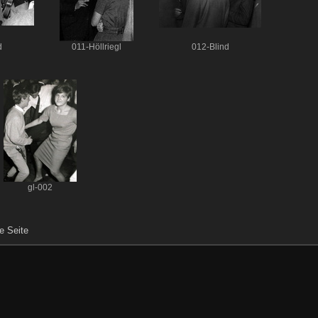
d
011-Höllriegl
012-Blind
gl-002
e Seite